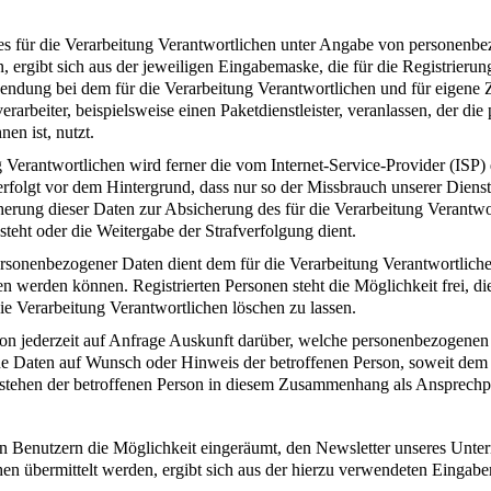
te des für die Verarbeitung Verantwortlichen unter Angabe von persone
n, ergibt sich aus der jeweiligen Eingabemaske, die für die Registrier
endung bei dem für die Verarbeitung Verantwortlichen und für eigene 
arbeiter, beispielsweise einen Paketdienstleister, veranlassen, der die
en ist, nutzt.
ung Verantwortlichen wird ferner die vom Internet-Service-Provider (IS
erfolgt vor dem Hintergrund, dass nur so der Missbrauch unserer Diens
herung dieser Daten zur Absicherung des für die Verarbeitung Verantwor
esteht oder die Weitergabe der Strafverfolgung dient.
ersonenbezogener Daten dient dem für die Verarbeitung Verantwortliche
ten werden können. Registrierten Personen steht die Möglichkeit frei,
ie Verarbeitung Verantwortlichen löschen zu lassen.
rson jederzeit auf Anfrage Auskunft darüber, welche personenbezogenen 
ene Daten auf Wunsch oder Hinweis der betroffenen Person, soweit dem
n stehen der betroffenen Person in diesem Zusammenhang als Ansprechp
den Benutzern die Möglichkeit eingeräumt, den Newsletter unseres Un
hen übermittelt werden, ergibt sich aus der hierzu verwendeten Eingab