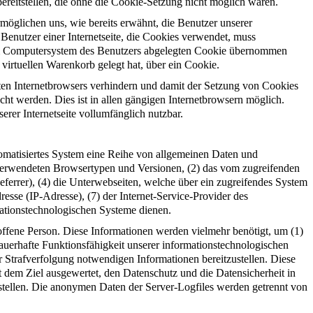
ereitstellen, die ohne die Cookie-Setzung nicht möglich wären.
möglichen uns, wie bereits erwähnt, die Benutzer unserer
Benutzer einer Internetseite, die Cookies verwendet, muss
f dem Computersystem des Benutzers abgelegten Cookie übernommen
virtuellen Warenkorb gelegt hat, über ein Cookie.
tzten Internetbrowsers verhindern und damit der Setzung von Cookies
ht werden. Dies ist in allen gängigen Internetbrowsern möglich.
erer Internetseite vollumfänglich nutzbar.
utomatisiertes System eine Reihe von allgemeinen Daten und
 verwendeten Browsertypen und Versionen, (2) das vom zugreifenden
eferrer), (4) die Unterwebseiten, welche über ein zugreifendes System
dresse (IP-Adresse), (7) der Internet-Service-Provider des
mationstechnologischen Systeme dienen.
ffene Person. Diese Informationen werden vielmehr benötigt, um (1)
e dauerhafte Funktionsfähigkeit unserer informationstechnologischen
r Strafverfolgung notwendigen Informationen bereitzustellen. Diese
 dem Ziel ausgewertet, den Datenschutz und die Datensicherheit in
stellen. Die anonymen Daten der Server-Logfiles werden getrennt von