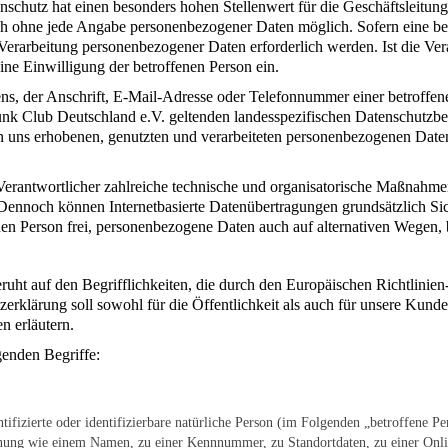
nschutz hat einen besonders hohen Stellenwert für die Geschäftsleitu
lich ohne jede Angabe personenbezogener Daten möglich. Sofern eine b
Verarbeitung personenbezogener Daten erforderlich werden. Ist die Ver
ine Einwilligung der betroffenen Person ein.
, der Anschrift, E-Mail-Adresse oder Telefonnummer einer betroffenen
k Club Deutschland e.V. geltenden landesspezifischen Datenschutzbe
uns erhobenen, genutzten und verarbeiteten personenbezogenen Daten 
Verantwortlicher zahlreiche technische und organisatorische Maßnahme
 Dennoch können Internetbasierte Datenübertragungen grundsätzlich Sic
en Person frei, personenbezogene Daten auch auf alternativen Wegen, be
uht auf den Begrifflichkeiten, die durch den Europäischen Richtlinie
rung soll sowohl für die Öffentlichkeit als auch für unsere Kunden 
n erläutern.
genden Begriffe:
tifizierte oder identifizierbare natürliche Person (im Folgenden „betroffene Pe
Kennung wie einem Namen, zu einer Kennnummer, zu Standortdaten, zu einer O