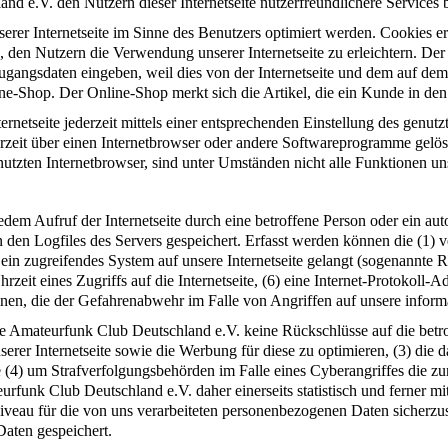
 e.V. den Nutzern dieser Internetseite nutzerfreundlichere Services b
erer Internetseite im Sinne des Benutzers optimiert werden. Cookies er
 den Nutzern die Verwendung unserer Internetseite zu erleichtern. Der 
ne Zugangsdaten eingeben, weil dies von der Internetseite und dem au
ne-Shop. Der Online-Shop merkt sich die Artikel, die ein Kunde in den 
rnetseite jederzeit mittels einer entsprechenden Einstellung des genu
erzeit über einen Internetbrowser oder andere Softwareprogramme gelösc
utzten Internetbrowser, sind unter Umständen nicht alle Funktionen uns
jedem Aufruf der Internetseite durch eine betroffene Person oder ein a
 den Logfiles des Servers gespeichert. Erfasst werden können die (1)
 ein zugreifendes System auf unsere Internetseite gelangt (sogenannte R
zeit eines Zugriffs auf die Internetseite, (6) eine Internet-Protokoll-A
onen, die der Gefahrenabwehr im Falle von Angriffen auf unsere infor
ie Amateurfunk Club Deutschland e.V. keine Rückschlüsse auf die betro
 unserer Internetseite sowie die Werbung für diese zu optimieren, (3) di
 (4) um Strafverfolgungsbehörden im Falle eines Cyberangriffes die zu
nk Club Deutschland e.V. daher einerseits statistisch und ferner mit
iveau für die von uns verarbeiteten personenbezogenen Daten sicherzu
aten gespeichert.