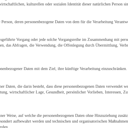
tschaftlichen, kulturellen oder sozialen Identität dieser natürlichen Person sin
iche Person, deren personenbezogene Daten von dem für die Verarbeitung Verantw
 ausgeführte Vorgang oder jede solche Vorgangsreihe im Zusammenhang mit pers
en, das Abfragen, die Verwendung, die Offenlegung durch Übermittlung, Verbre
onenbezogener Daten mit dem Ziel, ihre künftige Verarbeitung einzuschränken.
ener Daten, die darin besteht, dass diese personenbezogenen Daten verwendet we
ung, wirtschaftlicher Lage, Gesundheit, persönlicher Vorlieben, Interessen, Zuv
iner Weise, auf welche die personenbezogenen Daten ohne Hinzuziehung zusätzl
esondert aufbewahrt werden und technischen und organisatorischen Maßnahmen u
erden.